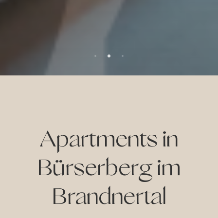
ay
en
tiv
Apartments in
Bürserberg im
Brandnertal